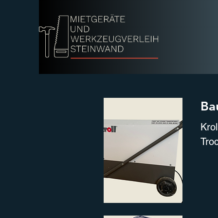
Ba
Krol
Tro
Miet
Kaut
24h/
1 W
1 Mo