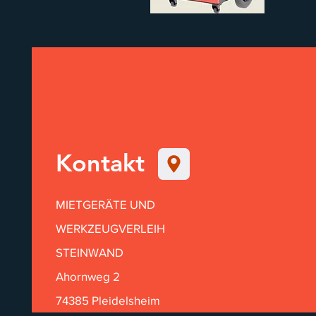
24h/
1 W
1 Mo
>1M
Kontakt
MIETGERÄTE UND
WERKZEUGVERLEIH
STEINWAND
Ahornweg 2
74385 Pleidelsheim