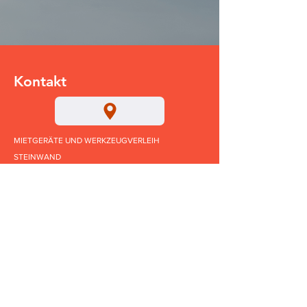
Kontakt
MIETGERÄTE UND WERKZEUGVERLEIH
STEINWAND
Ahornweg 2
74385 Pleidelsheim
Impressum
AGB`s
Datenschutz
Tel.:
+49 (0) 177 6832975